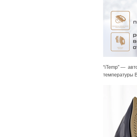
“iTemp” — авт
температуры В