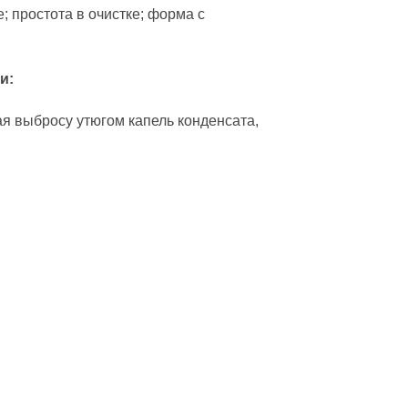
 простота в очистке; форма с
и:
ая выбросу утюгом капель конденсата,