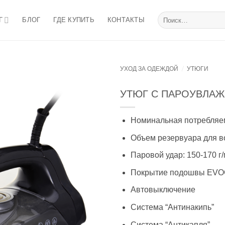
Искать:
Г
БЛОГ
ГДЕ КУПИТЬ
КОНТАКТЫ
/
УХОД ЗА ОДЕЖДОЙ
УТЮГИ
УТЮГ С ПАРОУВЛАЖН
Номинальная потребляе
Объем резервуара для в
Паровой удар: 150-170 г
Покрытие подошвы EV
Автовыключение
Система “Антинакипь”
Система “Антикапля”